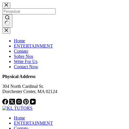
Pular
Notice:
This website publishes
para
content from paid authors. Due to
o
limitations, daily monitoring of all
conteúdo
material cannot be ensured. The
Got it!
owner does not endorse or support
Sem
illegal services, including betting,
resultados
casinos, gambling, or CBD.
Home
ENTERTAINMENT
Contato
Sobre Nos
Write For Us
Contact Now
Physical Address
304 North Cardinal St.
Dorchester Center, MA 02124
Home
ENTERTAINMENT
Contato