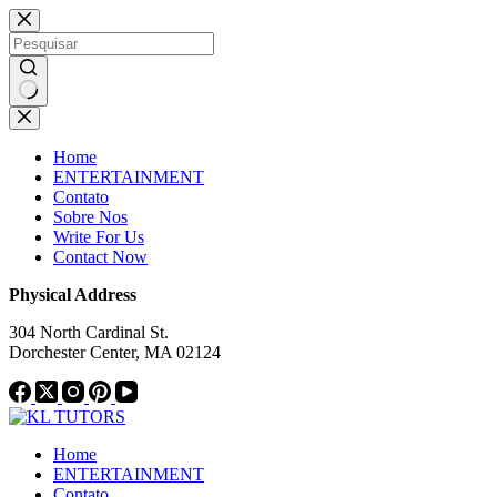
Pular
Notice:
This website publishes content from paid a
para
not endorse or supp
o
conteúdo
Sem
resultados
Home
ENTERTAINMENT
Contato
Sobre Nos
Write For Us
Contact Now
Physical Address
304 North Cardinal St.
Dorchester Center, MA 02124
Home
ENTERTAINMENT
Contato