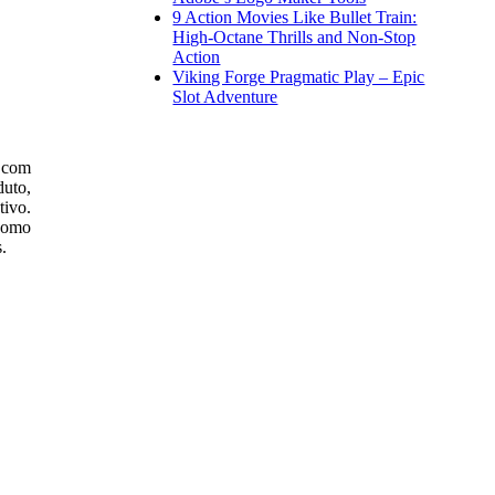
9 Action Movies Like Bullet Train:
High-Octane Thrills and Non-Stop
Action
Viking Forge Pragmatic Play – Epic
Slot Adventure
a com
duto,
tivo.
como
.