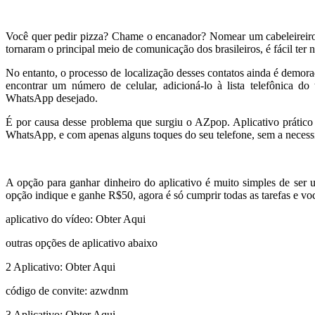
Você quer pedir pizza? Chame o encanador? Nomear um cabeleireiro
tornaram o principal meio de comunicação dos brasileiros, é fácil te
No entanto, o processo de localização desses contatos ainda é demorad
encontrar um número de celular, adicioná-lo à lista telefônica do
WhatsApp desejado.
É por causa desse problema que surgiu o AZpop. Aplicativo prático
WhatsApp, e com apenas alguns toques do seu telefone, sem a necessi
A opção para ganhar dinheiro do aplicativo é muito simples de ser u
opção indique e ganhe R$50, agora é só cumprir todas as tarefas e voc
aplicativo do vídeo: Obter Aqui
outras opções de aplicativo abaixo
2 Aplicativo: Obter Aqui
código de convite: azwdnm
3 Aplicativo: Obter Aqui