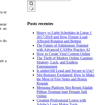
ea se
Sem
resultados
Posts recentes
perar
de ao
Heavy vs Light Schedules in Ligue 1
2017/2018 and How Fixture Load
és do
Affected Rotation and Betting
The Future of Admissions Training
with Advanced CASPer Practice AI
How to Create Viral Content Online
The Thrill of Modern Online Gaming:
ure a
Strategy, Luck, and Endless
Entertainment
Is ufabet168 Legal and Secure to Use?
Slot Bonuses Explained: How to Make
the Most of Free Spins and Bonus
Rounds
Mengapa Platform Slot Resmi Adalah
Pilihan Teraman bagi Pemain Judi
Online
Creating Professional Logos with
Adobe’s Logo Maker Tools