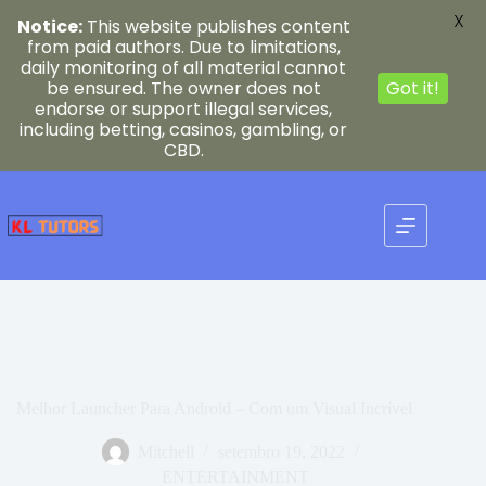
X
Notice:
This website publishes content
from paid authors. Due to limitations,
daily monitoring of all material cannot
be ensured. The owner does not
Got it!
endorse or support illegal services,
including betting, casinos, gambling, or
CBD.
Pular
para
o
conteúdo
Melhor Launcher Para Android – Com um Visual Incrível
Mitchell
setembro 19, 2022
ENTERTAINMENT