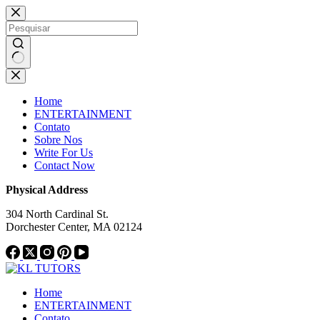
Pular
Notice:
This website publishes
para
content from paid authors. Due to
o
limitations, daily monitoring of all
conteúdo
material cannot be ensured. The
Got it!
owner does not endorse or support
Sem
illegal services, including betting,
resultados
casinos, gambling, or CBD.
Home
ENTERTAINMENT
Contato
Sobre Nos
Write For Us
Contact Now
Physical Address
304 North Cardinal St.
Dorchester Center, MA 02124
Home
ENTERTAINMENT
Contato