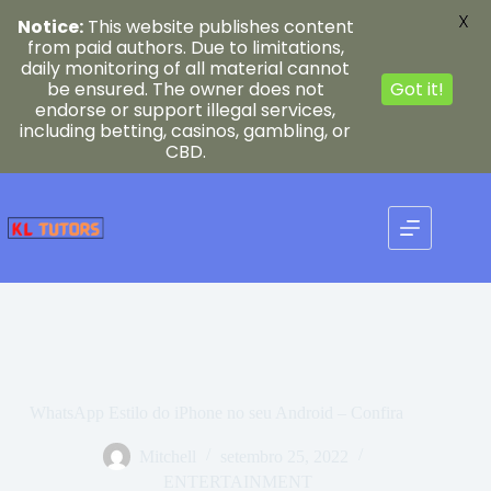
X
Notice:
This website publishes content
from paid authors. Due to limitations,
daily monitoring of all material cannot
be ensured. The owner does not
Got it!
endorse or support illegal services,
including betting, casinos, gambling, or
CBD.
Pular
para
o
conteúdo
WhatsApp Estilo do iPhone no seu Android – Confira
Mitchell
setembro 25, 2022
ENTERTAINMENT