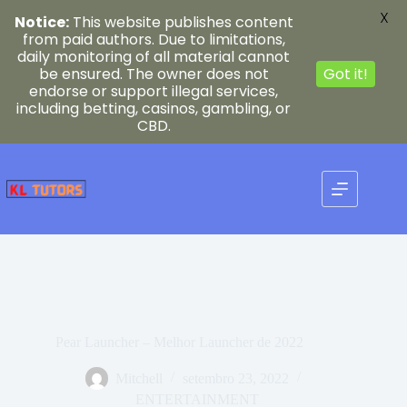
X
Notice:
This website publishes content
from paid authors. Due to limitations,
daily monitoring of all material cannot
be ensured. The owner does not
Got it!
endorse or support illegal services,
including betting, casinos, gambling, or
CBD.
Pular
para
o
conteúdo
Pear Launcher – Melhor Launcher de 2022
Mitchell
setembro 23, 2022
ENTERTAINMENT