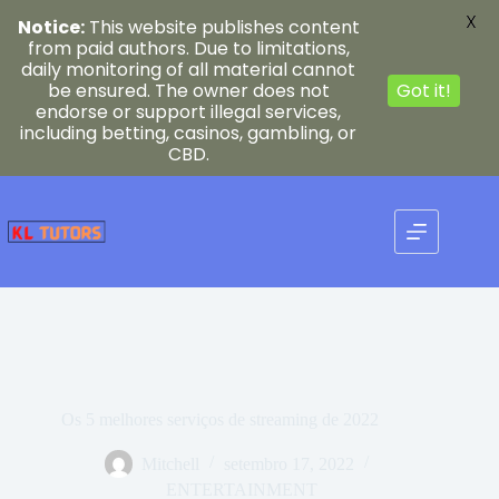
X
Notice:
This website publishes content
from paid authors. Due to limitations,
daily monitoring of all material cannot
be ensured. The owner does not
Got it!
endorse or support illegal services,
including betting, casinos, gambling, or
CBD.
Pular
para
o
conteúdo
Os 5 melhores serviços de streaming de 2022
Mitchell
setembro 17, 2022
ENTERTAINMENT