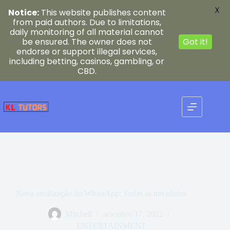
X
Notice:
This website publishes content
from paid authors. Due to limitations,
daily monitoring of all material cannot
be ensured. The owner does not
Got it!
endorse or support illegal services,
including betting, casinos, gambling, or
CBD.
Pular
para
o
conteúdo
Nova atualização do WhatsApp: Todas as novidades
Mitchell
setembro 17, 2022
ENTERTAINMENT