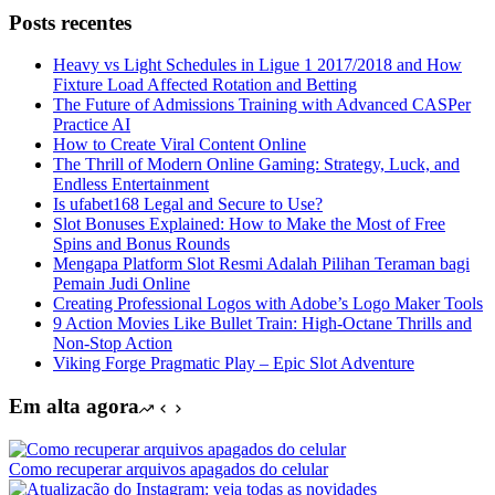
resultados
Posts recentes
Heavy vs Light Schedules in Ligue 1 2017/2018 and How
Fixture Load Affected Rotation and Betting
The Future of Admissions Training with Advanced CASPer
Practice AI
How to Create Viral Content Online
The Thrill of Modern Online Gaming: Strategy, Luck, and
Endless Entertainment
Is ufabet168 Legal and Secure to Use?
Slot Bonuses Explained: How to Make the Most of Free
Spins and Bonus Rounds
Mengapa Platform Slot Resmi Adalah Pilihan Teraman bagi
Pemain Judi Online
Creating Professional Logos with Adobe’s Logo Maker Tools
9 Action Movies Like Bullet Train: High-Octane Thrills and
Non-Stop Action
Viking Forge Pragmatic Play – Epic Slot Adventure
Em alta agora
Como recuperar arquivos apagados do celular