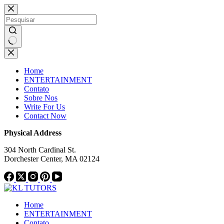
Pular
Notice:
This website publishes
para
content from paid authors. Due to
o
limitations, daily monitoring of all
conteúdo
material cannot be ensured. The
Got it!
owner does not endorse or support
Sem
illegal services, including betting,
resultados
casinos, gambling, or CBD.
Home
ENTERTAINMENT
Contato
Sobre Nos
Write For Us
Contact Now
Physical Address
304 North Cardinal St.
Dorchester Center, MA 02124
Home
ENTERTAINMENT
Contato