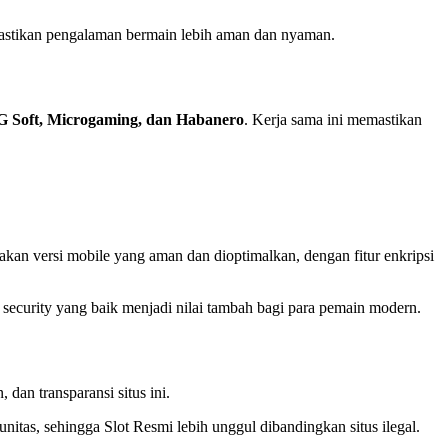
emastikan pengalaman bermain lebih aman dan nyaman.
PG Soft, Microgaming, dan Habanero
. Kerja sama ini memastikan
kan versi mobile yang aman dan dioptimalkan, dengan fitur enkripsi
security yang baik menjadi nilai tambah bagi para pemain modern.
dan transparansi situs ini.
tas, sehingga Slot Resmi lebih unggul dibandingkan situs ilegal.