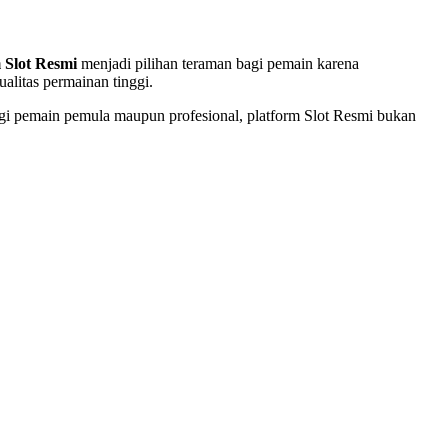
 Slot Resmi
menjadi pilihan teraman bagi pemain karena
alitas permainan tinggi.
Bagi pemain pemula maupun profesional, platform Slot Resmi bukan