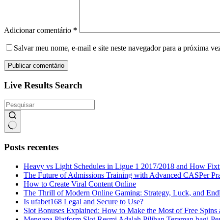
Adicionar comentário
*
Salvar meu nome, e-mail e site neste navegador para a próxima ve
Publicar comentário
Live Results Search
Sem
resultados
Posts recentes
Heavy vs Light Schedules in Ligue 1 2017/2018 and How Fixtu
The Future of Admissions Training with Advanced CASPer Pra
How to Create Viral Content Online
The Thrill of Modern Online Gaming: Strategy, Luck, and Endl
Is ufabet168 Legal and Secure to Use?
Slot Bonuses Explained: How to Make the Most of Free Spin
Mengapa Platform Slot Resmi Adalah Pilihan Teraman bagi Pe