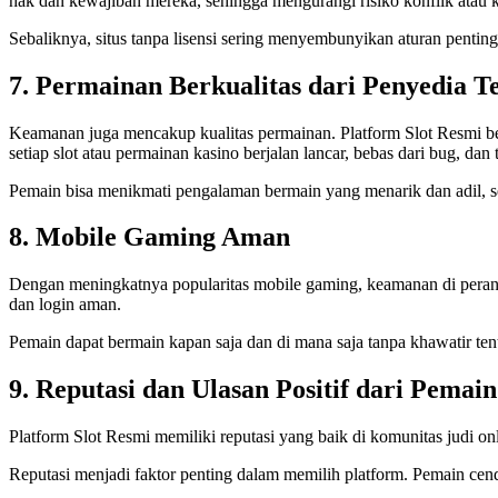
hak dan kewajiban mereka, sehingga mengurangi risiko konflik atau
Sebaliknya, situs tanpa lisensi sering menyembunyikan aturan pent
7. Permainan Berkualitas dari Penyedia T
Keamanan juga mencakup kualitas permainan. Platform Slot Resmi b
setiap slot atau permainan kasino berjalan lancar, bebas dari bug, dan 
Pemain bisa menikmati pengalaman bermain yang menarik dan adil, s
8. Mobile Gaming Aman
Dengan meningkatnya popularitas mobile gaming, keamanan di perang
dan login aman.
Pemain dapat bermain kapan saja dan di mana saja tanpa khawatir te
9. Reputasi dan Ulasan Positif dari Pemain
Platform Slot Resmi memiliki reputasi yang baik di komunitas judi on
Reputasi menjadi faktor penting dalam memilih platform. Pemain cen