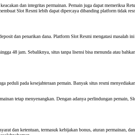
 keacakan dan integritas permainan. Pemain juga dapat memeriksa Retu
mbuat Slot Resmi lebih dapat dipercaya dibanding platform tidak res
n deposit dan penarikan dana. Platform Slot Resmi mengatasi masalah 
hingga 48 jam. Sebaliknya, situs tanpa lisensi bisa menunda atau bah
uga peduli pada kesejahteraan pemain. Banyak situs resmi menyediakan 
rmainan tetap menyenangkan. Dengan adanya perlindungan pemain, Slot
g syarat dan ketentuan, termasuk kebijakan bonus, aturan permainan, 