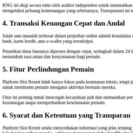
RNG ini diuji secara rutin oleh auditor independen untuk memastikan
mengetahui peluang kemenangan yang sebenarnya. Transparansi ini me
4. Transaksi Keuangan Cepat dan Andal
Salah satu masalah terbesar dalam perjudian online adalah keandala
bank, kartu kredit, atau e-wallet yang terenkripsi.
Penarikan dana biasanya diproses dengan cepat, seringkali dalam 24 
menambah rasa aman dan kenyamanan bagi pemain.
5. Fitur Perlindungan Pemain
Platform Slot Resmi tidak hanya fokus pada keamanan teknis, tetapi j
untuk membantu pemain mengatur aktivitas bermain mereka.
Fitur ini penting untuk mencegah kecanduan judi dan memastikan pe
keuntungan tanpa memperhatikan keselamatan pemain.
6. Syarat dan Ketentuan yang Transparan
Platform Slot Resmi selalu menyediakan informasi yang jelas tentan