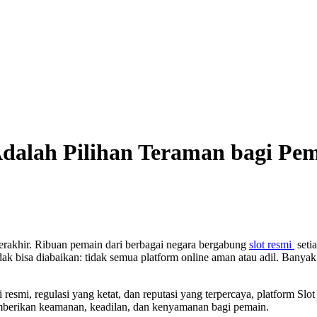
dalah Pilihan Teraman bagi Pem
terakhir. Ribuan pemain dari berbagai negara bergabung
slot resmi
seti
ak bisa diabaikan: tidak semua platform online aman atau adil. Banyak 
resmi, regulasi yang ketat, dan reputasi yang terpercaya, platform Slot
mberikan keamanan, keadilan, dan kenyamanan bagi pemain.