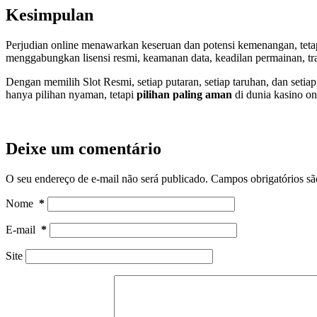
Kesimpulan
Perjudian online menawarkan keseruan dan potensi kemenangan, tetapi
menggabungkan lisensi resmi, keamanan data, keadilan permainan, tra
Dengan memilih Slot Resmi, setiap putaran, setiap taruhan, dan set
hanya pilihan nyaman, tetapi
pilihan paling aman
di dunia kasino on
Deixe um comentário
O seu endereço de e-mail não será publicado.
Campos obrigatórios s
Nome
*
E-mail
*
Site