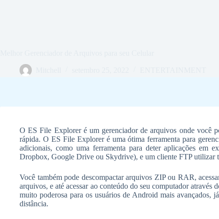
Melhor Gerenciador de Arquivos para seu Celular
Mitchell
setembro 25, 2022
ENTERTAINMENT
O ES File Explorer é um gerenciador de arquivos onde você pod
rápida. O ES File Explorer é uma ótima ferramenta para gerenc
adicionais, como uma ferramenta para deter aplicações em e
Dropbox, Google Drive ou Skydrive), e um cliente FTP utilizar 
Você também pode descompactar arquivos ZIP ou RAR, acessar
arquivos, e até acessar ao conteúdo do seu computador através 
muito poderosa para os usuários de Android mais avançados, já
distância.