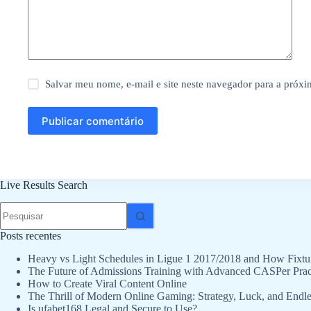
Salvar meu nome, e-mail e site neste navegador para a próx
Publicar comentário
Live Results Search
Sem
resultados
Posts recentes
Heavy vs Light Schedules in Ligue 1 2017/2018 and How Fixtur
The Future of Admissions Training with Advanced CASPer Prac
How to Create Viral Content Online
The Thrill of Modern Online Gaming: Strategy, Luck, and Endle
Is ufabet168 Legal and Secure to Use?