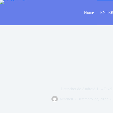
Pular
para
Notice:
This website publishes content from paid a
o
endorse or suppo
Home
ENTE
conteúdo
Launcher do Android 11 – Pixel
Mitchell
setembro 22, 2022