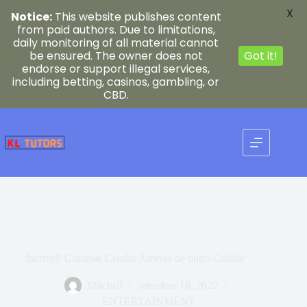
X
Notice:
This website publishes content
from paid authors. Due to limitations,
daily monitoring of all material cannot
be ensured. The owner does not
Got it!
endorse or support illegal services,
including betting, casinos, gambling, or
CBD.
Pular
para
o
conteúdo
Incrível! Controle Celular Através de outro Celular
Mitchell
setembro 18, 2022
ENTERTAINMENT