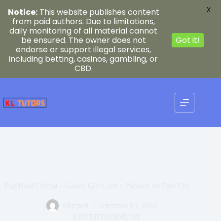
X
Notice:
This website publishes content
from paid authors. Due to limitations,
daily monitoring of all material cannot
be ensured. The owner does not
Got it!
endorse or support illegal services,
including betting, casinos, gambling, or
CBD.
Pular
para
o
conteúdo
PlayHard Oficial – Ganhe Gift Card e Prêmios no Free Fire
Mitchell
setembro 19, 2022
ENTERTAINMENT