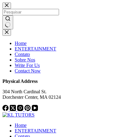
Pular
Notice:
This website publishes
para
content from paid authors. Due to
o
limitations, daily monitoring of all
conteúdo
material cannot be ensured. The
Got it!
owner does not endorse or support
Sem
illegal services, including betting,
resultados
casinos, gambling, or CBD.
Home
ENTERTAINMENT
Contato
Sobre Nos
Write For Us
Contact Now
Physical Address
304 North Cardinal St.
Dorchester Center, MA 02124
Home
ENTERTAINMENT
Contato