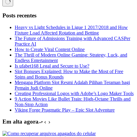
Sem
resultados
Posts recentes
Heavy vs Light Schedules in Ligue 1 2017/2018 and How
Fixture Load Affected Rotation and Betting
The Future of Admissions Training with Advanced CASPer
Practice AI
How to Create Viral Content Online
The Thrill of Modern Online Gaming: Strategy, Luck, and
Endless Entertainment
Is ufabet168 Legal and Secure to Use?
Slot Bonuses Explained: How to Make the Most of Free
Spins and Bonus Rounds
Mengapa Platform Slot Resmi Adalah Pilihan Teraman bagi
Pemain Judi Online
Creating Professional Logos with Adobe’s Logo Maker Tools
9 Action Movies Like Bullet Train: High-Octane Thrills and
Non-Stop Action
Viking Forge Pragmatic Play – Epic Slot Adventure
Em alta agora