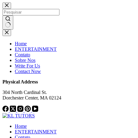
Pular
Notice:
This website publishes
para
content from paid authors. Due to
o
limitations, daily monitoring of all
conteúdo
material cannot be ensured. The
Got it!
owner does not endorse or support
Sem
illegal services, including betting,
resultados
casinos, gambling, or CBD.
Home
ENTERTAINMENT
Contato
Sobre Nos
Write For Us
Contact Now
Physical Address
304 North Cardinal St.
Dorchester Center, MA 02124
Home
ENTERTAINMENT
Contato