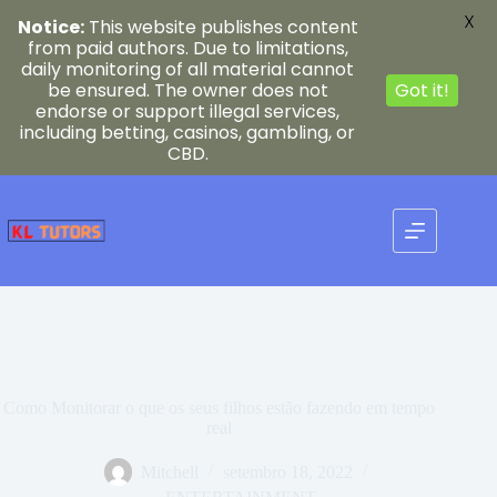
X
Notice:
This website publishes content
from paid authors. Due to limitations,
daily monitoring of all material cannot
be ensured. The owner does not
Got it!
endorse or support illegal services,
including betting, casinos, gambling, or
CBD.
Pular
para
o
conteúdo
Como Monitorar o que os seus filhos estão fazendo em tempo
real
Mitchell
setembro 18, 2022