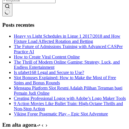
Sem
resultados
Posts recentes
Heavy vs Light Schedules in Ligue 1 2017/2018 and How
Fixture Load Affected Rotation and Betting
The Future of Admissions Training with Advanced CASPer
Practice AI
How to Create Viral Content Online
The Thrill of Modern Online Gaming: Strategy, Luck, and
Endless Entertainment
Is ufabet168 Legal and Secure to Use?
Slot Bonuses Explained: How to Make the Most of Free
Spins and Bonus Rounds
Mengapa Platform Slot Resmi Adalah Pilihan Teraman bagi
Pemain Judi Online
Creating Professional Logos with Adobe’s Logo Maker Tools
9 Action Movies Like Bullet Train: High-Octane Thrills and
Non-Stop Action
Viking Forge Pragmatic Play – Epic Slot Adventure
Em alta agora