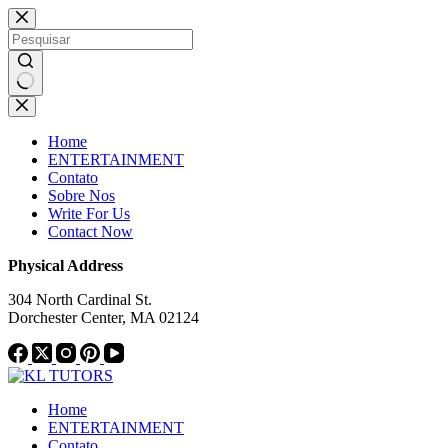
Pular
Notice:
This website publishes
para
content from paid authors. Due to
o
limitations, daily monitoring of all
conteúdo
material cannot be ensured. The
Got it!
owner does not endorse or support
Sem
illegal services, including betting,
resultados
casinos, gambling, or CBD.
Home
ENTERTAINMENT
Contato
Sobre Nos
Write For Us
Contact Now
Physical Address
304 North Cardinal St.
Dorchester Center, MA 02124
Home
ENTERTAINMENT
Contato