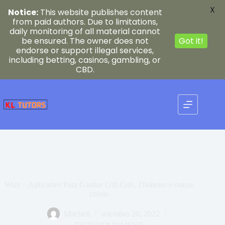
X
Notice:
This website publishes content
from paid authors. Due to limitations,
daily monitoring of all material cannot
be ensured. The owner does not
Got it!
endorse or support illegal services,
including betting, casinos, gambling, or
CBD.
Pular
para
o
conteúdo
Wize – Aplicativo Para Ganhar Gift Crds, Dinheiro e outras
coisas
Mitchell
setembro 20, 2022