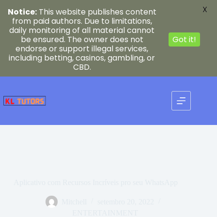
X
Notice:
This website publishes content
from paid authors. Due to limitations,
daily monitoring of all material cannot
be ensured. The owner does not
Got it!
endorse or support illegal services,
including betting, casinos, gambling, or
CBD.
Pular
para
o
conteúdo
Aplicativo com Recursos Incríveis pro seu WhatsApp
Mitchell
setembro 20, 2022
ENTERTAINMENT