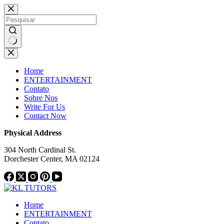
Pular
Notice:
This website publishes content from paid a
para
not endorse or supp
o
conteúdo
Sem
resultados
Home
ENTERTAINMENT
Contato
Sobre Nos
Write For Us
Contact Now
Physical Address
304 North Cardinal St.
Dorchester Center, MA 02124
Home
ENTERTAINMENT
Contato