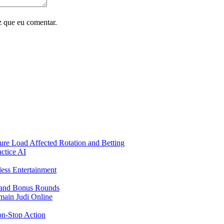
z que eu comentar.
re Load Affected Rotation and Betting
ctice AI
ess Entertainment
s and Bonus Rounds
main Judi Online
on-Stop Action