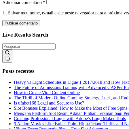
Adicionar comentário
*
Salvar meu nome, e-mail e site neste navegador para a próxima ve
Publicar comentário
Live Results Search
Sem
resultados
Posts recentes
Heavy vs Light Schedules in Ligue 1 2017/2018 and How Fixtu
The Future of Admissions Training with Advanced CASPer Pra
How to Create Viral Content Online
The Thrill of Modern Online Gaming: Strategy, Luck, and Endl
Is ufabet168 Legal and Secure to Use?
Slot Bonuses Explained: How to Make the Most of Free Spin
Mengapa Platform Slot Resmi Adalah Pilihan Teraman bagi Pe
Creating Professional Logos with Adobe’s Logo Maker Tools
9 Action Movies Like Bullet Train: High-Octane Thrills and N
Viking Forge Pragmatic Play – Epic Slot Adventure