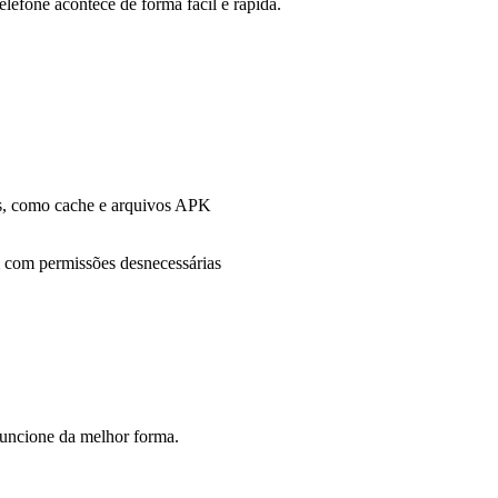
fone acontece de forma fácil e rápida.
s, como cache e arquivos APK
m com permissões desnecessárias
funcione da melhor forma.