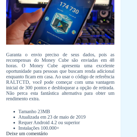
Garanta o envio preciso de seus dados, pois as
recompensas do Money Cube são enviadas em 48
horas. O Money Cube apresenta uma excelente
oportunidade para pessoas que buscam renda adicional
enquanto ficam em casa. Ao usar o código de referência
RALTCTD, você pode começar com uma vantagem
inicial de 300 pontos e desbloquear a opção de retirada.
Não perca esta fantástica alternativa para obter um
rendimento extra.
Tamanho 23MB
Atualizada em 23 de maio de 2019
Requer Android 4.2 ou superior
Instalações 100.000+
Deixe um comentário