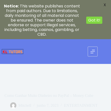
X
Notice:
This website publishes content
from paid authors. Due to limitations,
daily monitoring of all material cannot
be ensured. The owner does not
Got it!
endorse or support illegal services,
including betting, casinos, gambling, or
CBD.
Pular
para
o
conteúdo
Como Ganhar Muito Dinheiro no PayPal – Money Cube
Mitchell
junho 7, 2023
ENTERTAINMENT