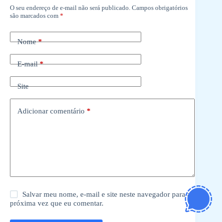
O seu endereço de e-mail não será publicado.
Campos obrigatórios
são marcados com
*
Nome
*
E-mail
*
Site
Adicionar comentário
*
Salvar meu nome, e-mail e site neste navegador para a
próxima vez que eu comentar.