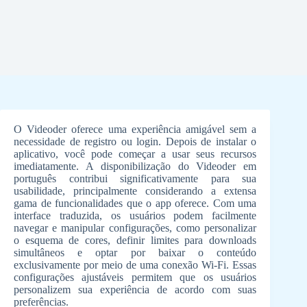
O Videoder oferece uma experiência amigável sem a
necessidade de registro ou login. Depois de instalar o
aplicativo, você pode começar a usar seus recursos
imediatamente. A disponibilização do Videoder em
português contribui significativamente para sua
usabilidade, principalmente considerando a extensa
gama de funcionalidades que o app oferece. Com uma
interface traduzida, os usuários podem facilmente
navegar e manipular configurações, como personalizar
o esquema de cores, definir limites para downloads
simultâneos e optar por baixar o conteúdo
exclusivamente por meio de uma conexão Wi-Fi. Essas
configurações ajustáveis permitem que os usuários
personalizem sua experiência de acordo com suas
preferências.