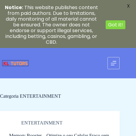
X
Notice:
This website publishes content
from paid authors. Due to limitations,
daily monitoring of all material cannot
be ensured. The owner does not
Got it!
endorse or support illegal services,
including betting, casinos, gambling, or
CBD.
Pular
para
o
conteúdo
Categoria
ENTERTAINMENT
ENTERTAINMENT
Memory Booster – Otimize o seu Celular Fraco sem